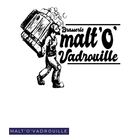
MALT'O'VADROUILLE