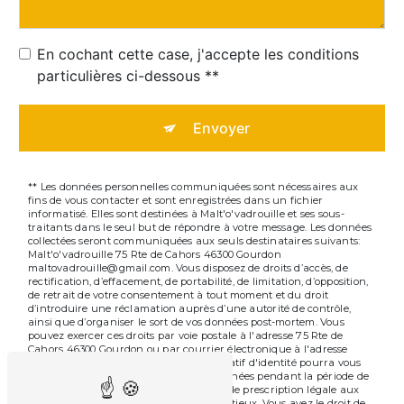
En cochant cette case, j'accepte les conditions
particulières ci-dessous **
Envoyer
** Les données personnelles communiquées sont nécessaires aux
fins de vous contacter et sont enregistrées dans un fichier
informatisé. Elles sont destinées à Malt'o'vadrouille et ses sous-
traitants dans le seul but de répondre à votre message. Les données
collectées seront communiquées aux seuls destinataires suivants:
Malt'o'vadrouille 75 Rte de Cahors 46300 Gourdon
maltovadrouille@gmail.com. Vous disposez de droits d’accès, de
rectification, d’effacement, de portabilité, de limitation, d’opposition,
de retrait de votre consentement à tout moment et du droit
d’introduire une réclamation auprès d’une autorité de contrôle,
ainsi que d’organiser le sort de vos données post-mortem. Vous
pouvez exercer ces droits par voie postale à l'adresse 75 Rte de
Cahors 46300 Gourdon ou par courrier électronique à l'adresse
maltovadrouille@gmail.com. Un justificatif d'identité pourra vous
être demandé. Nous conservons vos données pendant la période de
prise de contact puis pendant la durée de prescription légale aux
fins probatoires et de gestion des contentieux. Vous avez le droit de