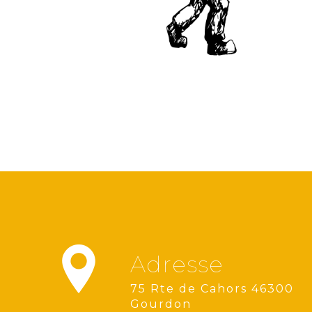
Adresse
75 Rte de Cahors 46300
Gourdon