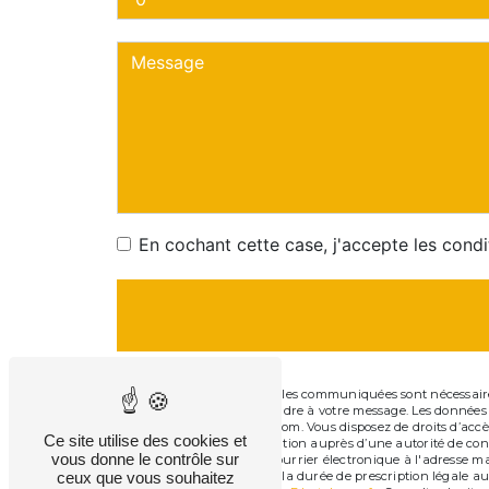
En cochant cette case, j'accepte les condi
** Les données personnelles communiquées sont nécessaires a
dans le seul but de répondre à votre message. Les données
maltovadrouille@gmail.com. Vous disposez de droits d’accès, 
Ce site utilise des cookies et
d’introduire une réclamation auprès d’une autorité de contr
vous donne le contrôle sur
46300 Gourdon ou par courrier électronique à l'adresse ma
de contact puis pendant la durée de prescription légale aux
ceux que vous souhaitez