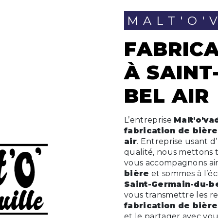
MALT'O
FABRICATION DE BIÈRE
À SAINT
BEL AIR
L’entreprise
Malt'o'va
fabrication de bière
air
. Entreprise usant d
qualité, nous mettons 
vous accompagnons ain
bière
et sommes à l’éco
Saint-Germain-du-be
vous transmettre les r
fabrication de bière
et le partager avec vou