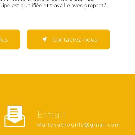
uipe est qualifiée et travaille avec propreté
lus
Contactez-nous
Email
maltovadrouille@gmail.com