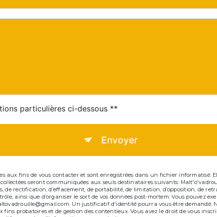
tions particulières ci-dessous **
Envoyer
ux fins de vous contacter et sont enregistrées dans un fichier informatisé. Elle
 collectées seront communiquées aux seuls destinataires suivants: Malt'o'vadro
de rectification, d’effacement, de portabilité, de limitation, d’opposition, de r
ôle, ainsi que d’organiser le sort de vos données post-mortem. Vous pouvez exerc
ltovadrouille@gmail.com. Un justificatif d'identité pourra vous être demandé.
 fins probatoires et de gestion des contentieux. Vous avez le droit de vous inscr