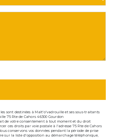
s sont destinées à Malt'o'vadrouille et ses sous-traitants
uille 75 Rte de Cahors 46300 Gourdon
etrait de votre consentement à tout moment et du droit
er ces droits par voie postale à l'adresse 75 Rte de Cahors
 Nous conservons vos données pendant la période de prise
ire sur la liste d'opposition au démarchage téléphonique,