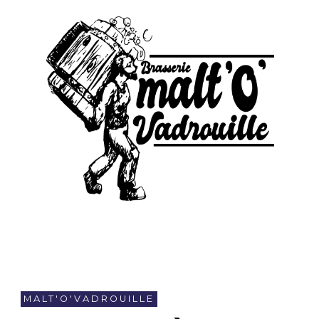
MALT'O'VADROUILLE