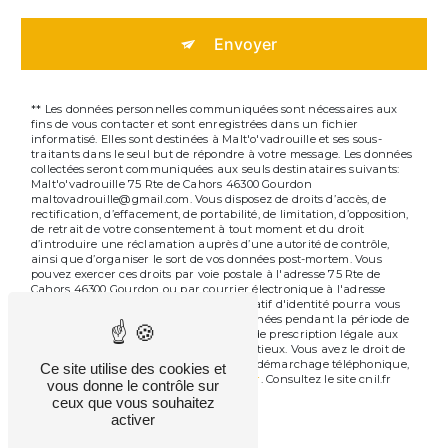
Envoyer
** Les données personnelles communiquées sont nécessaires aux
fins de vous contacter et sont enregistrées dans un fichier
informatisé. Elles sont destinées à Malt'o'vadrouille et ses sous-
traitants dans le seul but de répondre à votre message. Les données
collectées seront communiquées aux seuls destinataires suivants:
Malt'o'vadrouille 75 Rte de Cahors 46300 Gourdon
maltovadrouille@gmail.com. Vous disposez de droits d’accès, de
rectification, d’effacement, de portabilité, de limitation, d’opposition,
de retrait de votre consentement à tout moment et du droit
d’introduire une réclamation auprès d’une autorité de contrôle,
ainsi que d’organiser le sort de vos données post-mortem. Vous
pouvez exercer ces droits par voie postale à l'adresse 75 Rte de
Cahors 46300 Gourdon ou par courrier électronique à l'adresse
maltovadrouille@gmail.com. Un justificatif d'identité pourra vous
être demandé. Nous conservons vos données pendant la période de
prise de contact puis pendant la durée de prescription légale aux
fins probatoires et de gestion des contentieux. Vous avez le droit de
vous inscrire sur la liste d'opposition au démarchage téléphonique,
Ce site utilise des cookies et
disponible à cette adresse:
Bloctel.gouv.fr
. Consultez le site cnil.fr
vous donne le contrôle sur
pour plus d’informations sur vos droits.
ceux que vous souhaitez
activer