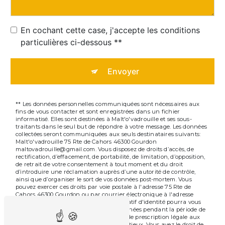
En cochant cette case, j'accepte les conditions
particulières ci-dessous **
Envoyer
** Les données personnelles communiquées sont nécessaires aux
fins de vous contacter et sont enregistrées dans un fichier
informatisé. Elles sont destinées à Malt'o'vadrouille et ses sous-
traitants dans le seul but de répondre à votre message. Les données
collectées seront communiquées aux seuls destinataires suivants:
Malt'o'vadrouille 75 Rte de Cahors 46300 Gourdon
maltovadrouille@gmail.com. Vous disposez de droits d’accès, de
rectification, d’effacement, de portabilité, de limitation, d’opposition,
de retrait de votre consentement à tout moment et du droit
d’introduire une réclamation auprès d’une autorité de contrôle,
ainsi que d’organiser le sort de vos données post-mortem. Vous
pouvez exercer ces droits par voie postale à l'adresse 75 Rte de
Cahors 46300 Gourdon ou par courrier électronique à l'adresse
maltovadrouille@gmail.com. Un justificatif d'identité pourra vous
être demandé. Nous conservons vos données pendant la période de
prise de contact puis pendant la durée de prescription légale aux
fins probatoires et de gestion des contentieux. Vous avez le droit de