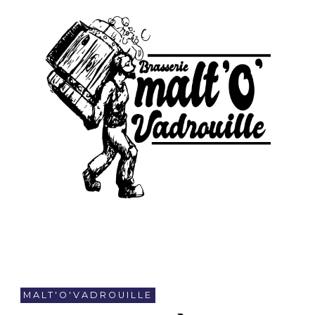
MALT'O'VADROUILLE